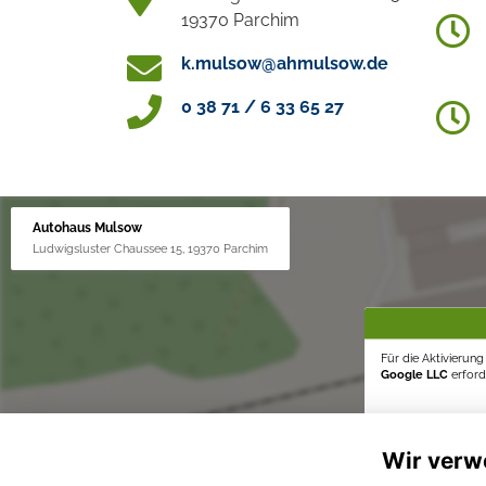
19370 Parchim
k.mulsow@ahmulsow.de
0 38 71 / 6 33 65 27
Autohaus Mulsow
Ludwigsluster Chaussee 15, 19370 Parchim
Für die Aktivierun
Google LLC
erforde
Wir verw