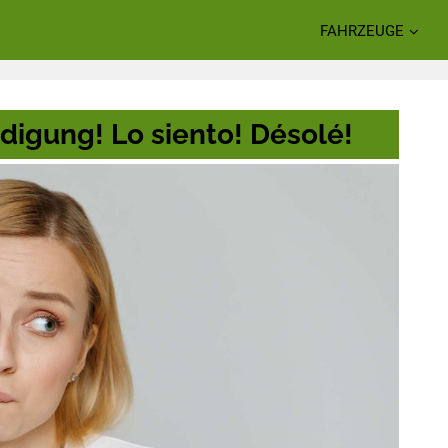
FAHRZEUGE
digung! Lo siento! Désolé!