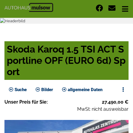
Skoda Karoq 1.5 TSI ACT S
portline OPF (EURO 6d) Sp
ort
Suche
Bilder
allgemeine Daten
Unser
Preis
für Sie
:
27.490,00
€
MwSt: nicht ausweisbar