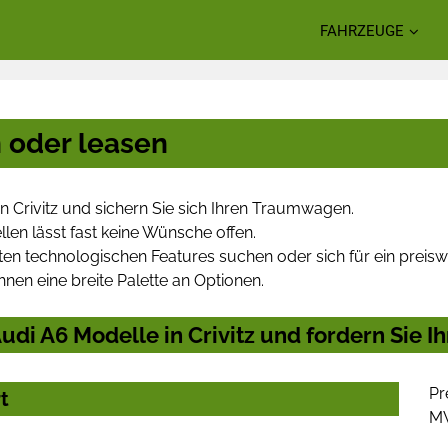
FAHRZEUGE
n oder leasen
n Crivitz und sichern Sie sich Ihren Traumwagen.
len lässt fast keine Wünsche offen.
en technologischen Features suchen oder sich für ein preiswe
hnen eine breite Palette an Optionen.
di A6 Modelle in Crivitz und fordern Sie I
Pr
t
M