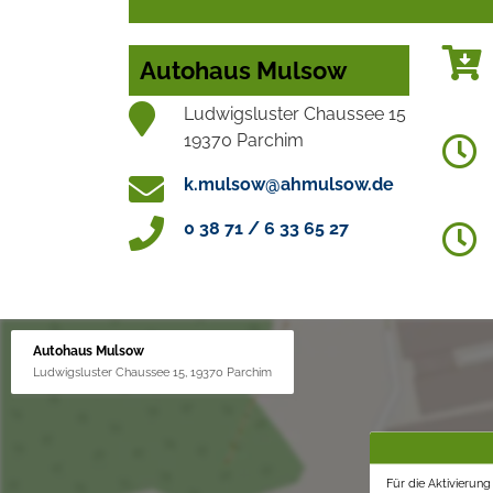
Autohaus Mulsow
Ludwigsluster Chaussee 15
19370 Parchim
k.mulsow@ahmulsow.de
0 38 71 / 6 33 65 27
Autohaus Mulsow
Ludwigsluster Chaussee 15, 19370 Parchim
Für die Aktivierun