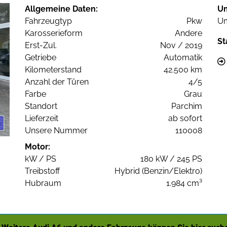
Allgemeine Daten:
U
Fahrzeugtyp
Pkw
Um
Karosserieform
Andere
St
Erst-Zul.
Nov / 2019
Getriebe
Automatik
Kilometerstand
42.500 km
Anzahl der Türen
4/5
Farbe
Grau
Standort
Parchim
Lieferzeit
ab sofort
Unsere Nummer
110008
Motor:
kW / PS
180 kW / 245 PS
Treibstoff
Hybrid (Benzin/Elektro)
Hubraum
1.984 cm³