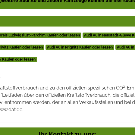
Weitere Audi A6 und andere Fahrzeuge können Sie hier such
kreis Ludwigslust-Parchim Kaufen oder leasen
Audi A6 in Neustadt-Glewe K
rivitz Kaufen oder leasen
Audi A6 in Prignitz Kaufen oder leasen
Audi A6 i
w Kaufen oder leasen
.
2
raftstoffverbrauch und zu den offiziellen spezifischen CO
-Emi
tfaden über den offiziellen Kraftstoffverbrauch, die offizie
kw' entnommen werden, der an allen Verkaufsstellen und bei
www.dat.de.
Ihr Kontakt zu uns: