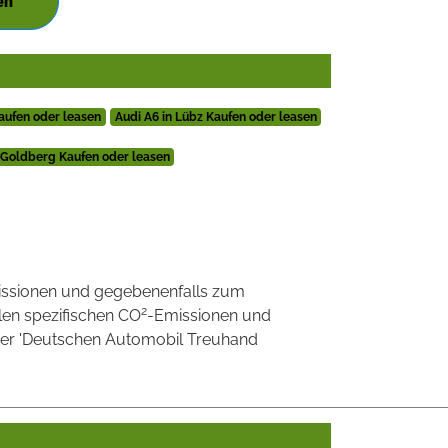
en
aufen oder leasen
Audi A6 in Lübz Kaufen oder leasen
n Goldberg Kaufen oder leasen
ssionen und gegebenenfalls zum
2
llen spezifischen CO
-Emissionen und
 der 'Deutschen Automobil Treuhand