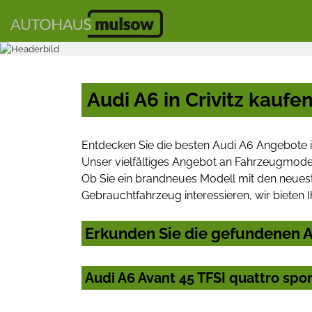
Audi A6 in Crivitz kaufe
Entdecken Sie die besten Audi A6 Angebote i
Unser vielfältiges Angebot an Fahrzeugmodel
Ob Sie ein brandneues Modell mit den neuest
Gebrauchtfahrzeug interessieren, wir bieten I
Erkunden Sie die gefundenen Au
Audi A6 Avant 45 TFSI quattro spor