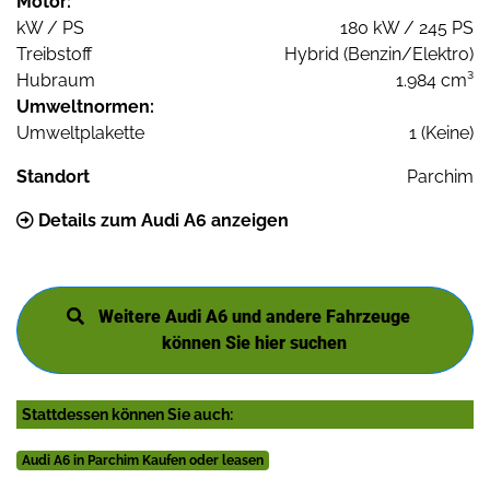
Motor:
kW / PS
180 kW / 245 PS
Treibstoff
Hybrid (Benzin/Elektro)
Hubraum
1.984 cm³
Umweltnormen:
Umweltplakette
1 (Keine)
Standort
Parchim
Details zum Audi A6 anzeigen
Weitere Audi A6 und andere Fahrzeuge
können Sie hier suchen
Stattdessen können Sie auch:
Audi A6 in Parchim Kaufen oder leasen