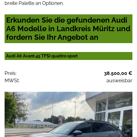
breite Palette an Optionen.
Erkunden Sie die gefundenen Audi
A6 Modelle in Landkreis Müritz und
fordern Sie Ihr Angebot an
Audi A6 Avant 45 TFSI quattro sport
Preis:
38.500,00 €
MWSt:
ausweisbar