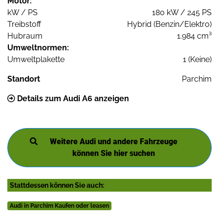
Motor:
kW / PS
180 kW / 245 PS
Treibstoff
Hybrid (Benzin/Elektro)
Hubraum
1.984 cm³
Umweltnormen:
Umweltplakette
1 (Keine)
Standort
Parchim
Details zum Audi A6 anzeigen
Weitere Audi und andere Fahrzeuge
können Sie hier suchen
Stattdessen können Sie auch:
Audi in Parchim Kaufen oder leasen