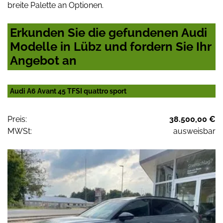
breite Palette an Optionen.
Erkunden Sie die gefundenen Audi
Modelle in Lübz und fordern Sie Ihr
Angebot an
Audi A6 Avant 45 TFSI quattro sport
Preis:
38.500,00 €
MWSt:
ausweisbar