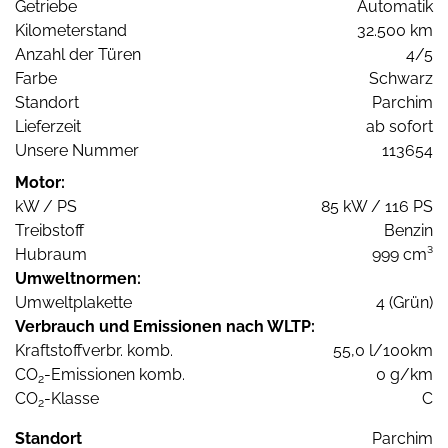
Getriebe
Automatik
Kilometerstand
32.500 km
Anzahl der Türen
4/5
Farbe
Schwarz
Standort
Parchim
Lieferzeit
ab sofort
Unsere Nummer
113654
Motor:
kW / PS
85 kW / 116 PS
Treibstoff
Benzin
Hubraum
999 cm³
Umweltnormen:
Umweltplakette
4 (Grün)
Verbrauch und Emissionen nach WLTP:
Kraftstoffverbr. komb.
55,0 l/100km
CO
-Emissionen komb.
0 g/km
2
CO
-Klasse
C
2
Standort
Parchim