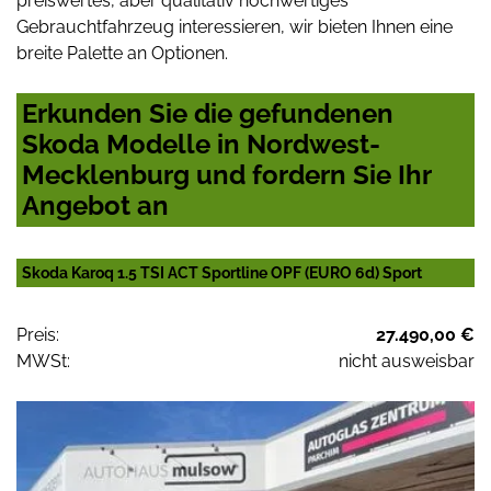
preiswertes, aber qualitativ hochwertiges
Gebrauchtfahrzeug interessieren, wir bieten Ihnen eine
breite Palette an Optionen.
Erkunden Sie die gefundenen
Skoda Modelle in Nordwest-
Mecklenburg und fordern Sie Ihr
Angebot an
Skoda Karoq 1.5 TSI ACT Sportline OPF (EURO 6d) Sport
Preis:
27.490,00 €
MWSt:
nicht ausweisbar