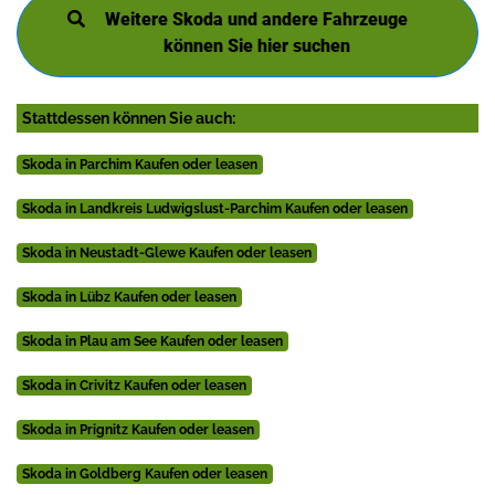
Weitere Skoda und andere Fahrzeuge
können Sie hier suchen
Stattdessen können Sie auch:
Skoda in Parchim Kaufen oder leasen
Skoda in Landkreis Ludwigslust-Parchim Kaufen oder leasen
Skoda in Neustadt-Glewe Kaufen oder leasen
Skoda in Lübz Kaufen oder leasen
Skoda in Plau am See Kaufen oder leasen
Skoda in Crivitz Kaufen oder leasen
Skoda in Prignitz Kaufen oder leasen
Skoda in Goldberg Kaufen oder leasen