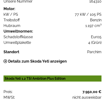
Unsere Nummer
164310
Motor:
kW / PS
77 kW / 105 PS
Treibstoff
Benzin
Hubraum
1.197 cm³
Umweltnormen:
Schadstoffklasse
Euro5
Umweltplakette
4 (Grün)
Standort
Parchim
Details zum Skoda Yeti anzeigen
Skoda Yeti 1.2 TSI Ambition Plus Edition
Preis:
7.950,00 €
MWSt:
nicht ausweisbar