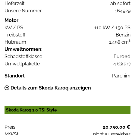
Lieferzeit
ab sofort
Unsere Nummer
164929
Motor:
kW / PS
110 kW / 150 PS
Treibstoff
Benzin
Hubraum
1.498 cm³
Umweltnormen:
Schadstoffklasse
Euro6d
Umweltplakette
4 (Grün)
Standort
Parchim
Details zum Skoda Karoq anzeigen
Skoda Karoq 1.0 TSI Style
Preis:
20.750,00 €
MWSt:
nicht ausweisbar