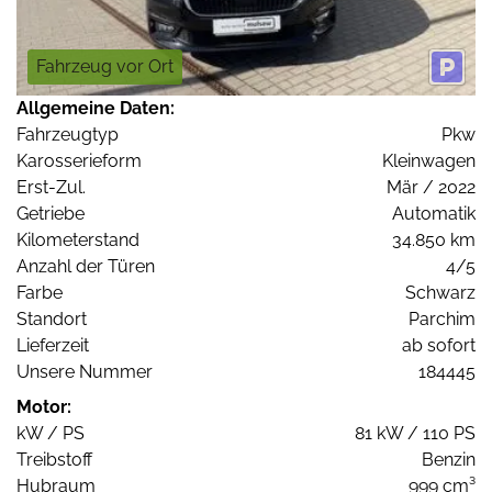
Fahrzeug vor Ort
Allgemeine Daten:
Fahrzeugtyp
Pkw
Karosserieform
Kleinwagen
Erst-Zul.
Mär / 2022
Getriebe
Automatik
Kilometerstand
34.850 km
Anzahl der Türen
4/5
Farbe
Schwarz
Standort
Parchim
Lieferzeit
ab sofort
Unsere Nummer
184445
Motor:
kW / PS
81 kW / 110 PS
Treibstoff
Benzin
Hubraum
999 cm³