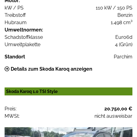
Motor:
kW / PS
110 kW / 150 PS
Treibstoff
Benzin
Hubraum
1.498 cm³
Umweltnormen:
Schadstoffklasse
Euro6d
Umweltplakette
4 (Grün)
Standort
Parchim
Details zum Skoda Karoq anzeigen
Skoda Karoq 1.0 TSI Style
Preis:
20.750,00 €
MWSt:
nicht ausweisbar