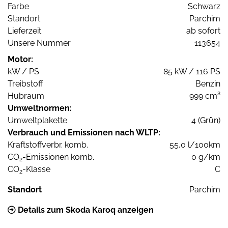
Farbe
Schwarz
Standort
Parchim
Lieferzeit
ab sofort
Unsere Nummer
113654
Motor:
kW / PS
85 kW / 116 PS
Treibstoff
Benzin
Hubraum
999 cm³
Umweltnormen:
Umweltplakette
4 (Grün)
Verbrauch und Emissionen nach WLTP:
Kraftstoffverbr. komb.
55,0 l/100km
CO
-Emissionen komb.
0 g/km
2
CO
-Klasse
C
2
Standort
Parchim
Details zum Skoda Karoq anzeigen