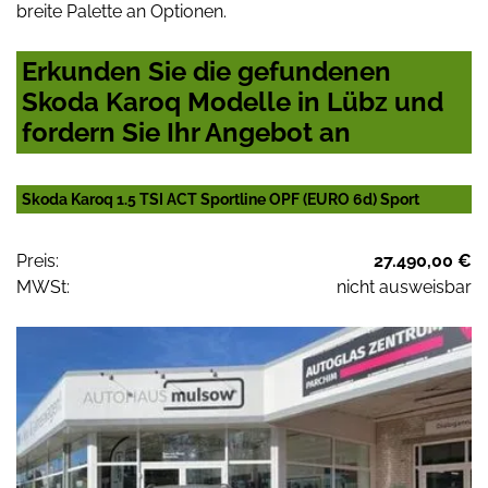
breite Palette an Optionen.
Erkunden Sie die gefundenen
Skoda Karoq Modelle in Lübz und
fordern Sie Ihr Angebot an
Skoda Karoq 1.5 TSI ACT Sportline OPF (EURO 6d) Sport
Preis:
27.490,00 €
MWSt:
nicht ausweisbar