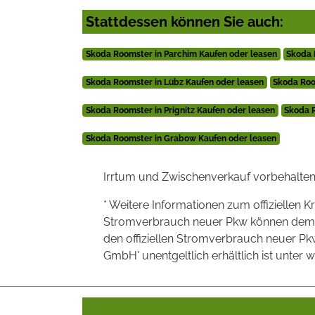
Stattdessen können Sie auch:
Skoda Roomster in Parchim Kaufen oder leasen
Skoda 
Skoda Roomster in Lübz Kaufen oder leasen
Skoda Roo
Skoda Roomster in Prignitz Kaufen oder leasen
Skoda 
Skoda Roomster in Grabow Kaufen oder leasen
Irrtum und Zwischenverkauf vorbehalten
* Weitere Informationen zum offiziellen K
Stromverbrauch neuer Pkw können dem 'Lei
den offiziellen Stromverbrauch neuer P
GmbH' unentgeltlich erhältlich ist unter 