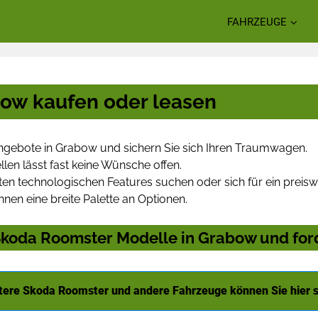
FAHRZEUGE
ow kaufen oder leasen
gebote in Grabow und sichern Sie sich Ihren Traumwagen.
len lässt fast keine Wünsche offen.
en technologischen Features suchen oder sich für ein preiswe
hnen eine breite Palette an Optionen.
koda Roomster Modelle in Grabow und ford
tere Skoda Roomster und andere Fahrzeuge können Sie hier 