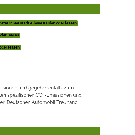
ster in Neustadt-Glewe Kaufen oder leasen
oder leasen
oder leasen
ssionen und gegebenenfalls zum
2
llen spezifischen CO
-Emissionen und
 der 'Deutschen Automobil Treuhand