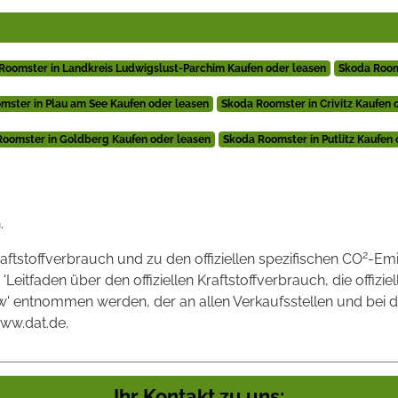
Roomster in Landkreis Ludwigslust-Parchim Kaufen oder leasen
Skoda Room
mster in Plau am See Kaufen oder leasen
Skoda Roomster in Crivitz Kaufen 
Roomster in Goldberg Kaufen oder leasen
Skoda Roomster in Putlitz Kaufen 
.
2
raftstoffverbrauch und zu den offiziellen spezifischen CO
-Emi
tfaden über den offiziellen Kraftstoffverbrauch, die offizie
kw' entnommen werden, der an allen Verkaufsstellen und bei
www.dat.de.
Ihr Kontakt zu uns: