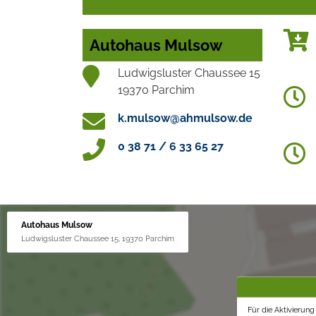
Autohaus Mulsow
Ludwigsluster Chaussee 15
19370 Parchim
k.mulsow@ahmulsow.de
0 38 71 / 6 33 65 27
Autohaus Mulsow
Ludwigsluster Chaussee 15, 19370 Parchim
Für die Aktivierun