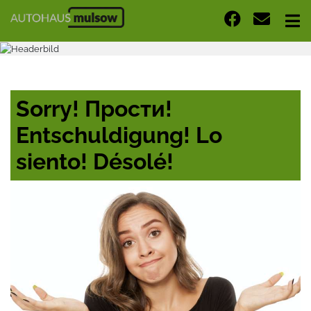
Sorry! Прости!
Entschuldigung! Lo
siento! Désolé!